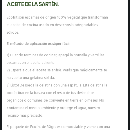
ACEITE DE LA SARTÉN.
Ecofrit son escamas de orígen 100% vegetal que transforman
el aceite de cocina usado en desechos biodegradables
sólidos.
El método de aplicación es súper fácil:
1) Cuando termines de cocinar, apagá la hornalla y verté las
escamas en el aceite caliente.
2) Esperá a que el aceite se enfríe. Verás que mágicamente se
ha vuelto una gelatina sólida.
3) Listo! Despegá la gelatina con una espátula. Esta gelatina la
podés tirar en la basura con el resto de tus deshechos
orgánicos o comunes. Se convierte en tierra en 6 meses! No
contamina el medio ambiente y protege el agua, nuestro
recurso más preciado.
El paquete de Ecofrit de 30grs es compostable y viene con una