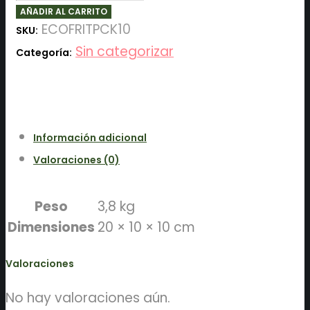
10
AÑADIR AL CARRITO
sobres
ECOFRITPCK10
SKU:
cantidad
Sin categorizar
Categoría:
Información adicional
Valoraciones (0)
Peso
3,8 kg
Dimensiones
20 × 10 × 10 cm
Valoraciones
No hay valoraciones aún.